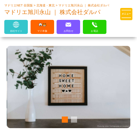
マドリエNET 全国版
>
北海道・東北
>
マドリエ旭川永山 ｜ 株式会社ダルパ
マドリエはLIXILの厳しい基準を
マドリエ旭川永山 ｜ 株式会社ダルパ
クリアした住まいのプロ集団です
自社サイト
マド本舗
お問合せ
お電話