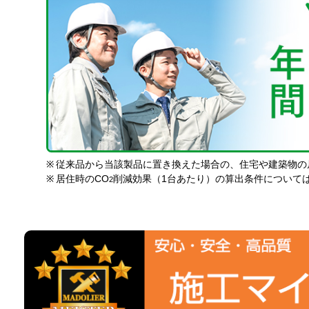
※
従来品から当該製品に置き換えた場合の、住宅や建築物の
※
居住時のCO
削減効果（1台あたり）の算出条件について
2