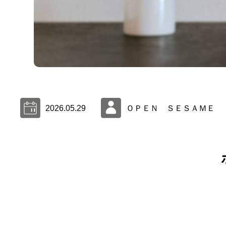
2026.05.29
ＯＰＥＮ ＳＥＳＡＭＥ