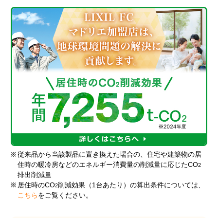
※
従来品から当該製品に置き換えた場合の、住宅や建築物の居
住時の暖冷房などのエネルギー消費量の削減量に応じたCO
2
排出削減量
※
居住時のCO
削減効果（1台あたり）の算出条件については、
2
こちら
をご覧ください。