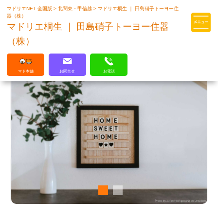
マドリエNET 全国版
>
北関東・甲信越
>
マドリエ桐生 ｜ 田島硝子トーヨー住
マドリエはLIXILの厳しい基準を
器（株）
クリアした住まいのプロ集団です
マドリエ桐生 ｜ 田島硝子トーヨー住器
（株）
マド本舗
お問合せ
お電話