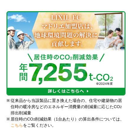
※
従来品から当該製品に置き換えた場合の、住宅や建築物の居
住時の暖冷房などのエネルギー消費量の削減量に応じたCO
2
排出削減量
※
居住時のCO
削減効果（1台あたり）の算出条件については、
2
こちら
をご覧ください。