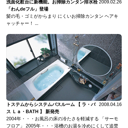
洗面化粧台に新機能。お掃除カンタン排水栓
2009.02.26
「わんdeフル」登場
髪の毛・ゴミがからまり にくいお掃除カンタン ヘアキ
ャッチャー！ ...
トステムからシステムバスルーム 【 ラ・バ
2008.04.16
ス Ｌａ・BATH 】 新発売
2004年・・・お風呂の床の冷たさを軽減する 「サーモ
フロア」 2005年・・・浴槽のお湯を冷めにくして追焚