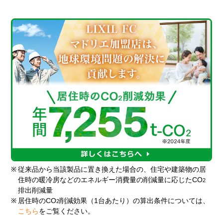
※
従来品から当該製品に置き換えた場合の、住宅や建築物の居
住時の暖冷房などのエネルギー消費量の削減量に応じたCO
2
排出削減量
※
居住時のCO
削減効果（1台あたり）の算出条件については、
2
こちら
をご覧ください。