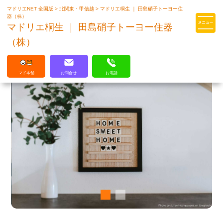
マドリエNET 全国版
>
北関東・甲信越
>
マドリエ桐生 ｜ 田島硝子トーヨー住
マドリエはLIXILの厳しい基準を
器（株）
クリアした住まいのプロ集団です
マドリエ桐生 ｜ 田島硝子トーヨー住器
（株）
マド本舗
お問合せ
お電話