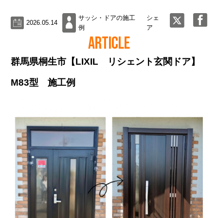
サッシ・ドアの施工
シェ
2026.05.14
例
ア
ARTICLE
群馬県桐生市【LIXIL リシェント玄関ドア】
M83型 施工例