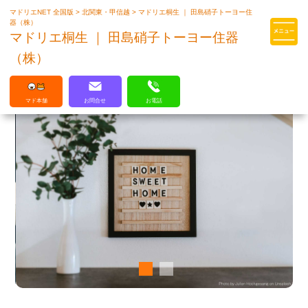
マドリエNET 全国版
>
北関東・甲信越
>
マドリエ桐生 ｜ 田島硝子トーヨー住
マドリエはLIXILの厳しい基準を
器（株）
クリアした住まいのプロ集団です
マドリエ桐生 ｜ 田島硝子トーヨー住器
（株）
マド本舗
お問合せ
お電話