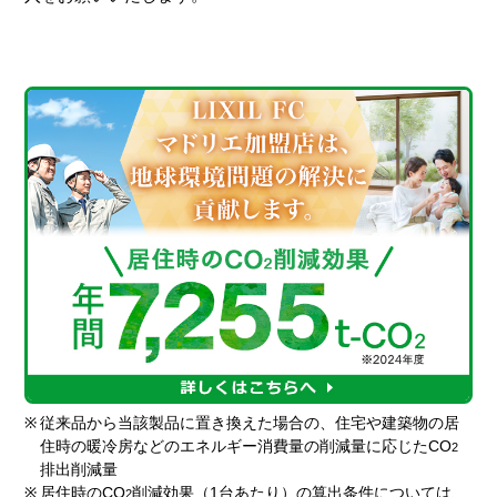
※
従来品から当該製品に置き換えた場合の、住宅や建築物の居
住時の暖冷房などのエネルギー消費量の削減量に応じたCO
2
排出削減量
※
居住時のCO
削減効果（1台あたり）の算出条件については、
2