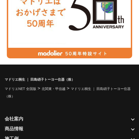
マドリエ桐生 ｜ 田島硝子トーヨー住器（株）
>
>
マドリエNET 全国版
北関東・甲信越
マドリエ桐生 ｜ 田島硝子トーヨー住器
（株）
会社案内
商品情報
施工例