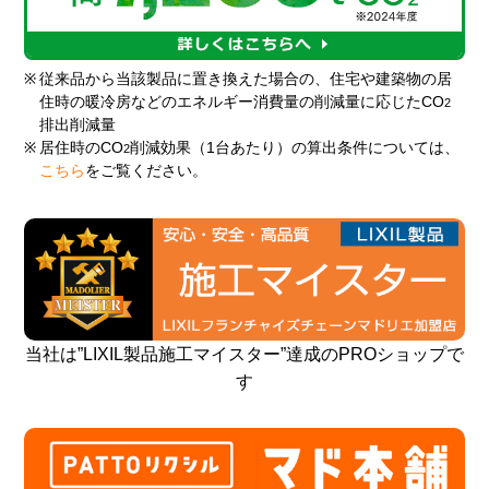
※
従来品から当該製品に置き換えた場合の、住宅や建築物の居
住時の暖冷房などのエネルギー消費量の削減量に応じたCO
2
排出削減量
※
居住時のCO
削減効果（1台あたり）の算出条件については、
2
こちら
をご覧ください。
当社は”LIXIL製品施工マイスター”達成のPROショップで
す