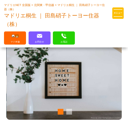
マドリエNET 全国版
>
北関東・甲信越
>
マドリエ桐生 ｜ 田島硝子トーヨー住
マドリエはLIXILの厳しい基準を
器（株）
クリアした住まいのプロ集団です
マドリエ桐生 ｜ 田島硝子トーヨー住器
（株）
マド本舗
お問合せ
お電話