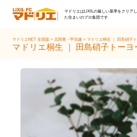
マドリエはLIXILの厳しい基準をクリア
た住まいのプロ集団です
マドリエNET 全国版
>
北関東・甲信越
>
マドリエ桐生 ｜ 田島硝子
マドリエ桐生 ｜ 田島硝子トー