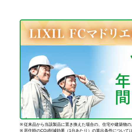
※
従来品から当該製品に置き換えた場合の、住宅や建築物の
※
居住時のCO
削減効果（1台あたり）の算出条件について
2