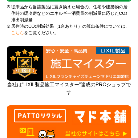
※
従来品から当該製品に置き換えた場合の、住宅や建築物の居
住時の暖冷房などのエネルギー消費量の削減量に応じたCO
2
排出削減量
※
居住時のCO
削減効果（1台あたり）の算出条件については、
2
こちら
をご覧ください。
当社は”LIXIL製品施工マイスター”達成のPROショップで
す