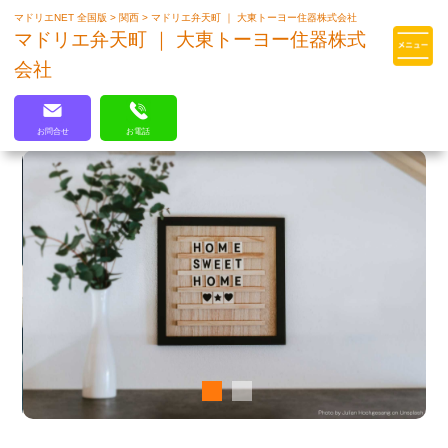
マドリエNET 全国版
>
関西
>
マドリエ弁天町 ｜ 大東トーヨー住器株式会社
マドリエはLIXILの厳しい基準を
マドリエ弁天町 ｜ 大東トーヨー住器株式
クリアした住まいのプロ集団です
会社
お問合せ
お電話