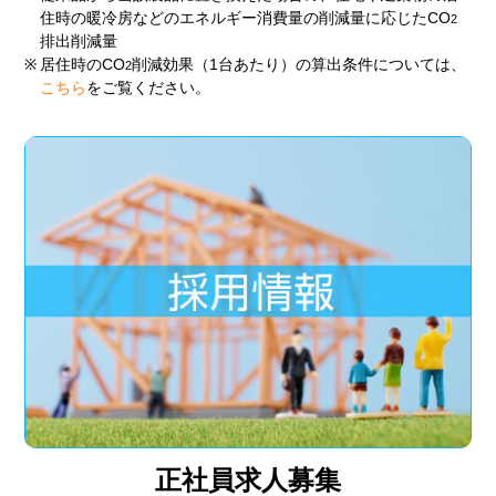
住時の暖冷房などのエネルギー消費量の削減量に応じたCO
2
排出削減量
※
居住時のCO
削減効果（1台あたり）の算出条件については、
2
こちら
をご覧ください。
正社員求人募集