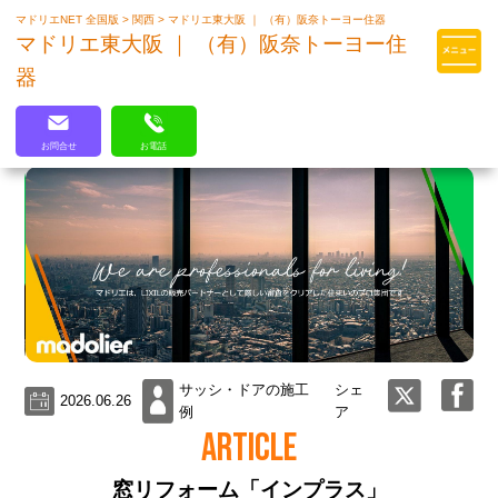
マドリエNET 全国版
>
関西
>
マドリエ東大阪 ｜ （有）阪奈トーヨー住器
マドリエはLIXILの厳しい基準を
マドリエ東大阪 ｜ （有）阪奈トーヨー住
クリアした住まいのプロ集団です
器
お問合せ
お電話
サッシ・ドアの施工
シェ
2026.06.26
例
ア
ARTICLE
窓リフォーム「インプラス」