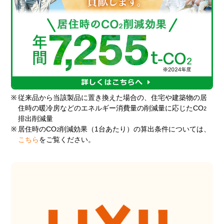
※
従来品から当該製品に置き換えた場合の、住宅や建築物の居
住時の暖冷房などのエネルギー消費量の削減量に応じたCO
2
排出削減量
※
居住時のCO
削減効果（1台あたり）の算出条件については、
2
こちら
をご覧ください。