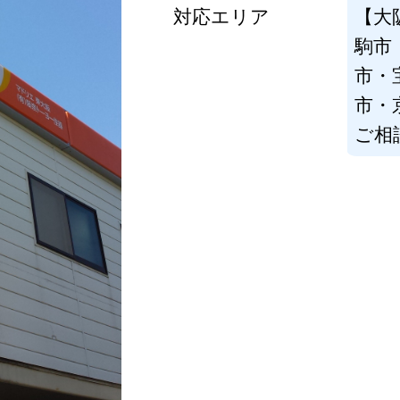
対応エリア
【大
駒市
市・
市・
ご相