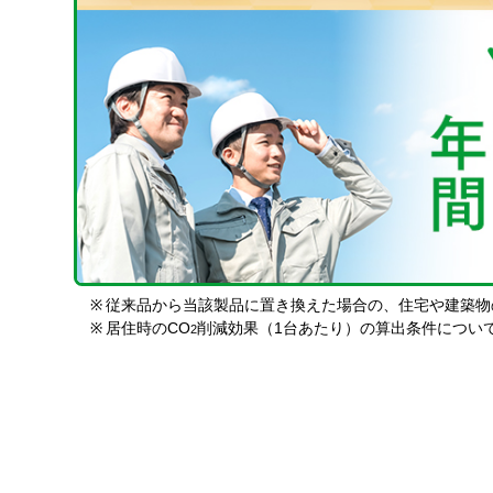
※
従来品から当該製品に置き換えた場合の、住宅や建築物
※
居住時のCO
削減効果（1台あたり）の算出条件につい
2