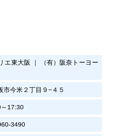
リエ東大阪 ｜ （有）阪奈トーヨー
阪市今米２丁目９−４５
0～17:30
960-3490