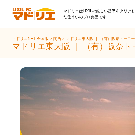
マドリエはLIXILの厳しい基準をクリア
た住まいのプロ集団です
マドリエNET 全国版
>
関西
>
マドリエ東大阪 ｜ （有）阪奈トーヨ
マドリエ東大阪 ｜ （有）阪奈ト