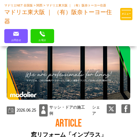
マドリエNET 全国版
>
関西
>
マドリエ東大阪 ｜ （有）阪奈トーヨー住器
マドリエはLIXILの厳しい基準を
マドリエ東大阪 ｜ （有）阪奈トーヨー住
クリアした住まいのプロ集団です
器
お問合せ
お電話
サッシ・ドアの施工
シェ
2026.06.25
例
ア
ARTICLE
窓リフォーム「インプラス」