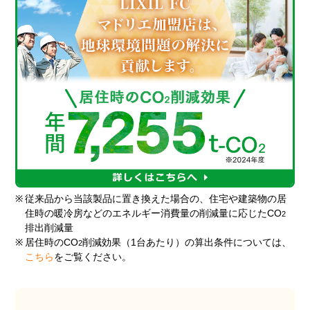
※
従来品から当該製品に置き換えた場合の、住宅や建築物の居
住時の暖冷房などのエネルギー消費量の削減量に応じたCO
2
排出削減量
※
居住時のCO
削減効果（1台あたり）の算出条件については、
2
こちら
をご覧ください。