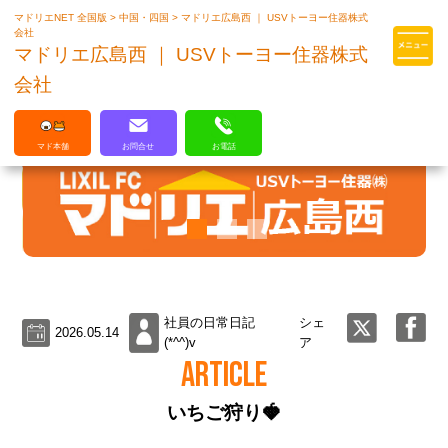
マドリエNET 全国版
>
中国・四国
>
マドリエ広島西 ｜ USVトーヨー住器株式
マドリエはLIXILの厳しい基準を
会社
クリアした住まいのプロ集団です
マドリエ広島西 ｜ USVトーヨー住器株式
会社
マド本舗
お問合せ
お電話
社員の日常日記
シェ
2026.05.14
(*^^)v
ア
ARTICLE
いちご狩り🍓