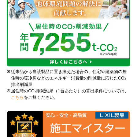
※
従来品から当該製品に置き換えた場合の、住宅や建築物の居
住時の暖冷房などのエネルギー消費量の削減量に応じたCO
2
排出削減量
※
居住時のCO
削減効果（1台あたり）の算出条件については、
2
こちら
をご覧ください。