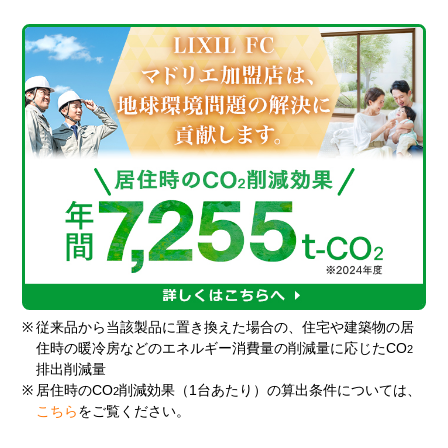
※
従来品から当該製品に置き換えた場合の、住宅や建築物の居
住時の暖冷房などのエネルギー消費量の削減量に応じたCO
2
排出削減量
※
居住時のCO
削減効果（1台あたり）の算出条件については、
2
こちら
をご覧ください。