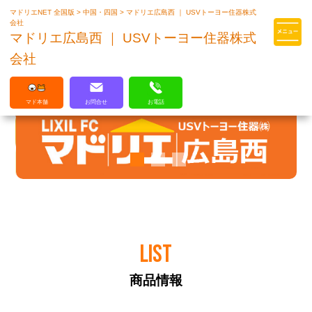
マドリエNET 全国版
>
中国・四国
>
マドリエ広島西 ｜ USVトーヨー住器株式
マドリエはLIXILの厳しい基準を
会社
クリアした住まいのプロ集団です
マドリエ広島西 ｜ USVトーヨー住器株式
会社
マド本舗
お問合せ
お電話
LIST
商品情報