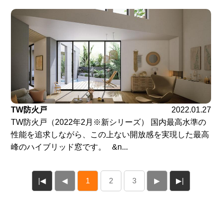
TW防火戸
2022.01.27
TW防火戸（2022年2月※新シリーズ） 国内最高水準の
性能を追求しながら、この上ない開放感を実現した最高
峰のハイブリッド窓です。 &n...
|◀
◀
1
2
3
▶
▶|