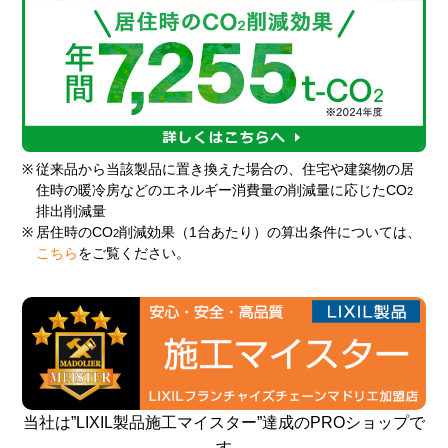
※
従来品から当該製品に置き換えた場合の、住宅や建築物の居
住時の暖冷房などのエネルギー消費量の削減量に応じたCO
2
排出削減量
※
居住時のCO
削減効果（1台あたり）の算出条件については、
2
こちら
をご覧ください。
当社は”LIXIL製品施工マイスター”達成のPROショップで
す