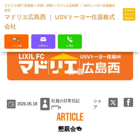
マドリエNET 全国版
>
中国・四国
>
マドリエ広島西 ｜ USVトーヨー住器株式
マドリエはLIXILの厳しい基準を
会社
クリアした住まいのプロ集団です
マドリエ広島西 ｜ USVトーヨー住器株式
会社
マド本舗
お問合せ
お電話
社員の日常日記
シェ
2026.05.18
(*^^)v
ア
ARTICLE
懇親会🍻