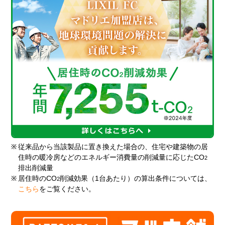
※
従来品から当該製品に置き換えた場合の、住宅や建築物の居
住時の暖冷房などのエネルギー消費量の削減量に応じたCO
2
排出削減量
※
居住時のCO
削減効果（1台あたり）の算出条件については、
2
こちら
をご覧ください。