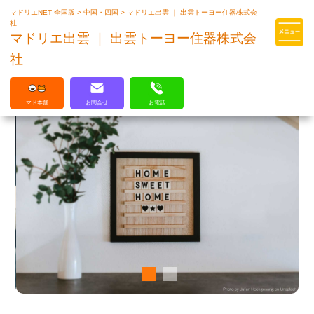
マドリエNET 全国版
>
中国・四国
>
マドリエ出雲 ｜ 出雲トーヨー住器株式会
マドリエはLIXILの厳しい基準を
社
クリアした住まいのプロ集団です
マドリエ出雲 ｜ 出雲トーヨー住器株式会
社
マド本舗
お問合せ
お電話