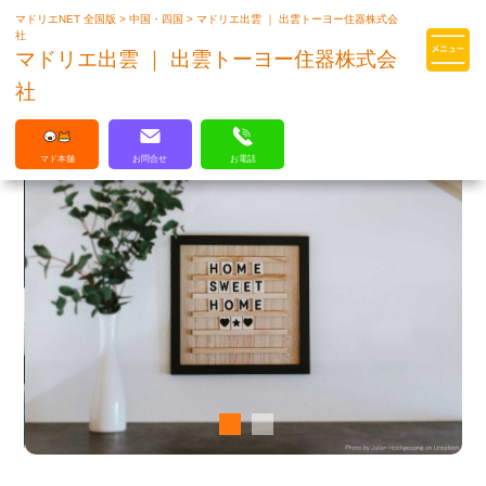
マドリエNET 全国版
>
中国・四国
>
マドリエ出雲 ｜ 出雲トーヨー住器株式会
マドリエはLIXILの厳しい基準を
社
クリアした住まいのプロ集団です
マドリエ出雲 ｜ 出雲トーヨー住器株式会
社
マド本舗
お問合せ
お電話