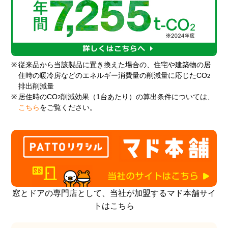
※
従来品から当該製品に置き換えた場合の、住宅や建築物の居
住時の暖冷房などのエネルギー消費量の削減量に応じたCO
2
排出削減量
※
居住時のCO
削減効果（1台あたり）の算出条件については、
2
こちら
をご覧ください。
窓とドアの専門店として、当社が加盟するマド本舗サイ
トはこちら