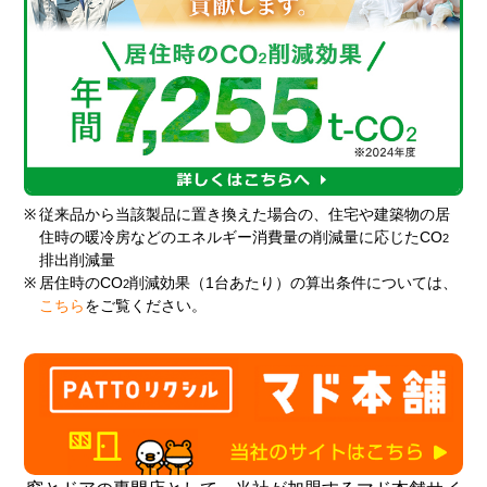
※
従来品から当該製品に置き換えた場合の、住宅や建築物の居
住時の暖冷房などのエネルギー消費量の削減量に応じたCO
2
排出削減量
※
居住時のCO
削減効果（1台あたり）の算出条件については、
2
こちら
をご覧ください。