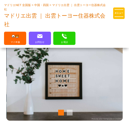
マドリエNET 全国版
>
中国・四国
>
マドリエ出雲 ｜ 出雲トーヨー住器株式会
マドリエはLIXILの厳しい基準を
社
クリアした住まいのプロ集団です
マドリエ出雲 ｜ 出雲トーヨー住器株式会
社
マド本舗
お問合せ
お電話