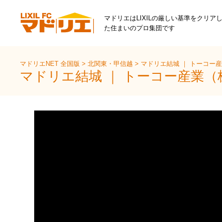
マドリエはLIXILの厳しい基準をクリア
た住まいのプロ集団です
マドリエNET 全国版
>
北関東・甲信越
>
マドリエ結城 ｜ トーコー
マドリエ結城 ｜ トーコー産業