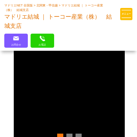
マドリエNET 全国版
>
北関東・甲信越
>
マドリエ結城 ｜ トーコー産業
マドリエはLIXILの厳しい基準を
（株） 結城支店
クリアした住まいのプロ集団です
マドリエ結城 ｜ トーコー産業（株） 結
城支店
お問合せ
お電話