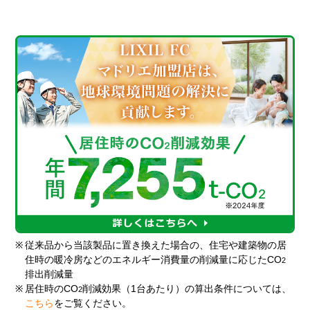
※
従来品から当該製品に置き換えた場合の、住宅や建築物の居
住時の暖冷房などのエネルギー消費量の削減量に応じたCO
2
排出削減量
※
居住時のCO
削減効果（1台あたり）の算出条件については、
2
こちら
をご覧ください。