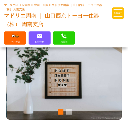
マドリエNET 全国版
>
中国・四国
>
マドリエ周南 ｜ 山口西京トーヨー住器
マドリエはLIXILの厳しい基準を
（株） 周南支店
クリアした住まいのプロ集団です
マドリエ周南 ｜ 山口西京トーヨー住器
（株） 周南支店
マド本舗
お問合せ
お電話