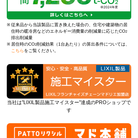
※
従来品から当該製品に置き換えた場合の、住宅や建築物の居
住時の暖冷房などのエネルギー消費量の削減量に応じたCO
2
排出削減量
※
居住時のCO
削減効果（1台あたり）の算出条件については、
2
こちら
をご覧ください。
当社は”LIXIL製品施工マイスター”達成のPROショップで
す