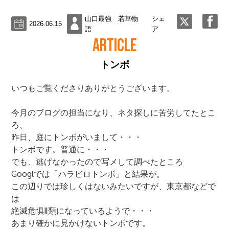
山口最強 若草物
シェ
2026.06.15
語
ア
ARTICLE
トンボ