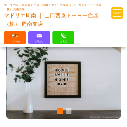
マドリエNET 全国版
>
中国・四国
>
マドリエ周南 ｜ 山口西京トーヨー住器
マドリエはLIXILの厳しい基準を
（株） 周南支店
クリアした住まいのプロ集団です
マドリエ周南 ｜ 山口西京トーヨー住器
（株） 周南支店
マド本舗
お問合せ
お電話