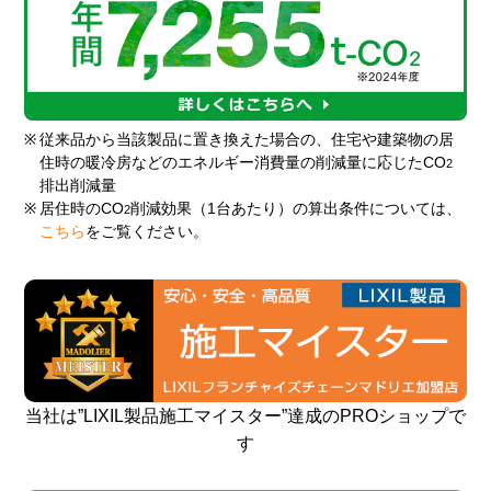
※
従来品から当該製品に置き換えた場合の、住宅や建築物の居
住時の暖冷房などのエネルギー消費量の削減量に応じたCO
2
排出削減量
※
居住時のCO
削減効果（1台あたり）の算出条件については、
2
こちら
をご覧ください。
当社は”LIXIL製品施工マイスター”達成のPROショップで
す