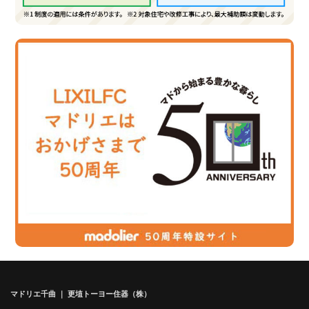
マドリエ千曲 ｜ 更埴トーヨー住器（株）