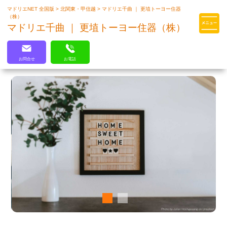
マドリエNET 全国版
>
北関東・甲信越
>
マドリエ千曲 ｜ 更埴トーヨー住器
マドリエはLIXILの厳しい基準を
（株）
クリアした住まいのプロ集団です
マドリエ千曲 ｜ 更埴トーヨー住器（株）
お問合せ
お電話