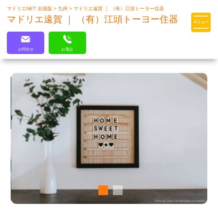
マドリエNET 全国版
>
九州
>
マドリエ遠賀 ｜ （有）江頭トーヨー住器
マドリエはLIXILの厳しい基準を
マドリエ遠賀 ｜ （有）江頭トーヨー住器
クリアした住まいのプロ集団です
お問合せ
お電話