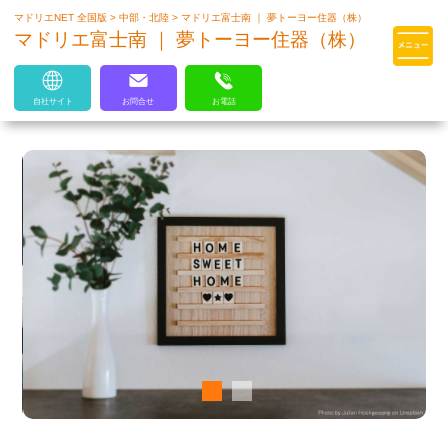
マドリエNET 全国版
>
中部・北陸
>
マドリエ富士南 ｜ 夢トーヨー住器（株）
マドリエはLIXILの厳しい基準を
マドリエ富士南 ｜ 夢トーヨー住器（株）
クリアした住まいのプロ集団です
自社サイト
お問合せ
お電話