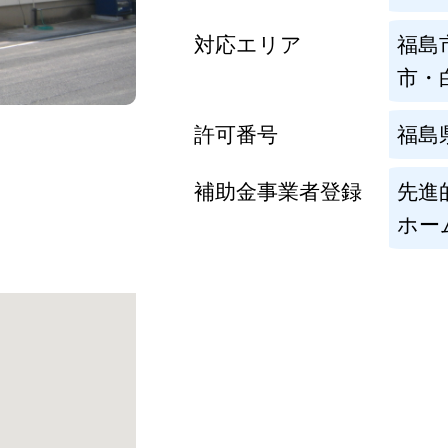
対応エリア
福島
市・
許可番号
福島
補助金事業者登録
先進
ホー