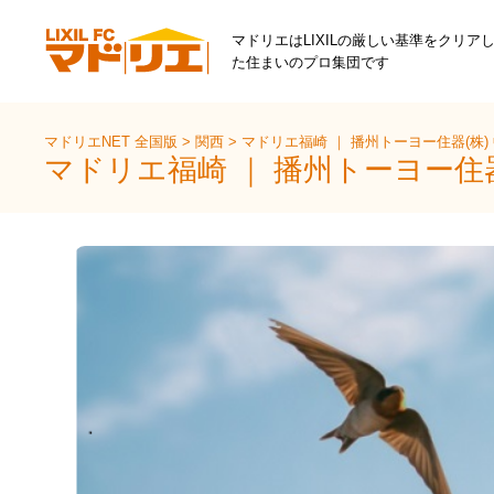
マドリエはLIXILの厳しい基準をクリア
た住まいのプロ集団です
マドリエNET 全国版
>
関西
>
マドリエ福崎 ｜ 播州トーヨー住器(株)
マドリエ福崎 ｜ 播州トーヨー住器