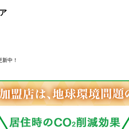
ア
更新中！