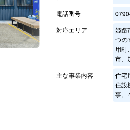
電話番号
0790
対応エリア
姫路
つの
用町
市、
主な事業内容
住宅
住設
事、