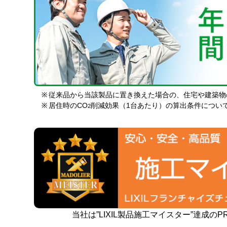
※
従来品から当該製品に置き換えた場合の、住宅や建築物
※
居住時のCO
削減効果（1台あたり）の算出条件につい
2
当社は”LIXIL製品施工マイスター”達成の