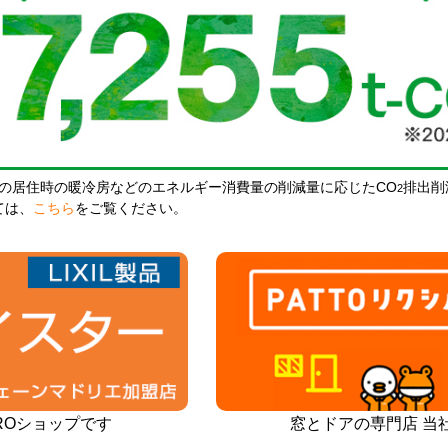
の居住時の暖冷房などのエネルギー消費量の削減量に応じたCO
排出削
2
ては、
こちら
をご覧ください。
PROショップです
窓とドアの専門店 当