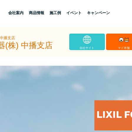
し
会社案内
商品情報
施工例
イベント
キャンペーン
 中播支店
(株) 中播支店
自社サイト
マド本舗