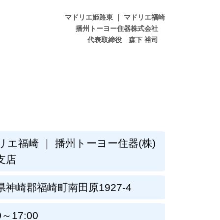
リエ福崎 ｜ 播州トーヨー住器(株)
支店
県神崎郡福崎町南田原1927-4
0～17:00