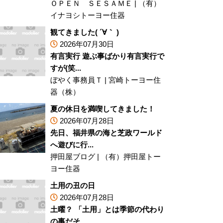
ＯＰＥＮ ＳＥＳＡＭＥ
|
（有）
イナヨシトーヨー住器
観てきました( ´∀｀ )
2026年07月30日
有言実行 遊ぶ事ばかり有言実行で
すが(笑...
ぼやく事務員Ｔ
|
宮崎トーヨー住
器（株）
夏の休日を満喫してきました！
2026年07月28日
先日、福井県の海と芝政ワールド
へ遊びに行...
押田屋ブログ
|
（有）押田屋トー
ヨー住器
土用の丑の日
2026年07月28日
土曜？ 「土用」とは季節の代わり
の事だそ...