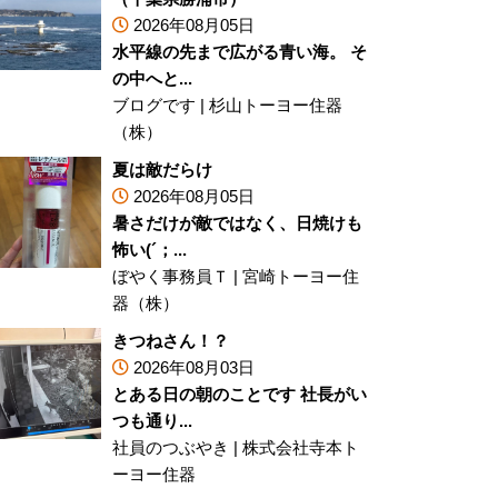
2026年08月05日
水平線の先まで広がる青い海。 そ
の中へと...
ブログです
|
杉山トーヨー住器
（株）
夏は敵だらけ
2026年08月05日
暑さだけが敵ではなく、日焼けも
怖い(´；...
ぼやく事務員Ｔ
|
宮崎トーヨー住
器（株）
きつねさん！？
2026年08月03日
とある日の朝のことです 社長がい
つも通り...
社員のつぶやき
|
株式会社寺本ト
ーヨー住器