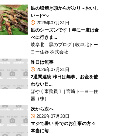
鮎の塩焼き頭からがぶり～おいし
い～(^^♪
2026年07月31日
鮎のシーズンです！年に一度は食
べに行きま...
岐阜北 黒のブログ
|
岐阜北トー
ヨー住器 株式会社
昨日は無事
2026年07月31日
2週間連続 昨日は無事、お金を使
わない日...
ぼやく事務員Ｔ
|
宮崎トーヨー住
器（株）
次から次へ
2026年07月30日
マジで暑い 外でのお仕事の方々
本当に毎...