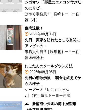
シゴオワ 「部屋にエアコン付けた
のにリビ...
ぼやく事務員Ｔ
|
宮崎トーヨー住
器（株）
疫病退散！
2026年08月05日
先日、実家を訪れたところ玄関に
アマビエの...
事務員の日常
|
岐阜北トーヨー住
器 株式会社
にこたんのクールダウン方法
2026年08月05日
先日の朝散歩後 朝食を終えてか
らの様子...
シーズー犬『にこ』ちゃん
♪
|
（有）蟹江トーヨー住器
🌊 勝浦海中公園の海中展望塔
（千葉県勝浦市）