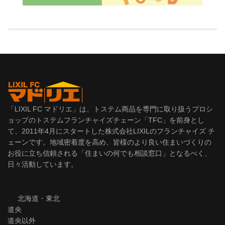
「LIXIL FC マドリエ」は、トステム商品を専門に取り扱うプロシ
ョップのトステムフランチャイズチェーン「TFC」を前身とし
て、2011年4月にスタートした株式会社LIXILのフランチャイズ チ
ェーンです。地域密着度を高め、皆様のより良い住まいづくりの
お役に立ち信頼される「住まいの何でも相談窓口」となるべく、
日々活動しています。
北海道・東北
道央
道央以外