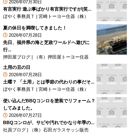
2026年07月30日
有言実行 遊ぶ事ばかり有言実行ですが(笑...
ぼやく事務員Ｔ
|
宮崎トーヨー住器（株）
夏の休日を満喫してきました！
2026年07月28日
先日、福井県の海と芝政ワールドへ遊びに
行...
押田屋ブログ
|
（有）押田屋トーヨー住器
土用の丑の日
2026年07月28日
土曜？ 「土用」とは季節の代わりの事だそ...
ぼやく事務員Ｔ
|
宮崎トーヨー住器（株）
使い込んだBBQコンロを塗装でリフォーム？
してみました。
2026年07月27日
BBQコンロが、サビや汚れでかなり年季の...
社員ブログ
|
（株）石田ガラスサッシ販売