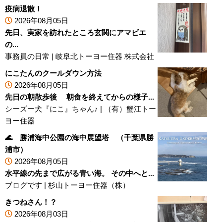
疫病退散！
2026年08月05日
先日、実家を訪れたところ玄関にアマビエ
の...
事務員の日常
|
岐阜北トーヨー住器 株式会社
にこたんのクールダウン方法
2026年08月05日
先日の朝散歩後 朝食を終えてからの様子...
シーズー犬『にこ』ちゃん♪
|
（有）蟹江トー
ヨー住器
🌊 勝浦海中公園の海中展望塔 （千葉県勝
浦市）
2026年08月05日
水平線の先まで広がる青い海。 その中へと...
ブログです
|
杉山トーヨー住器（株）
きつねさん！？
2026年08月03日