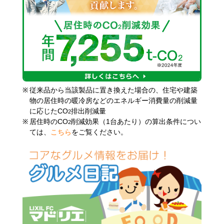
※
従来品から当該製品に置き換えた場合の、住宅や建築
物の居住時の暖冷房などのエネルギー消費量の削減量
に応じたCO
排出削減量
2
※
居住時のCO
削減効果（1台あたり）の算出条件につい
2
ては、
こちら
をご覧ください。