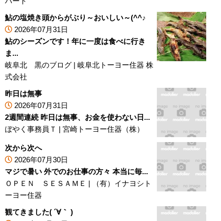
ハート
鮎の塩焼き頭からがぶり～おいしい～(^^♪
2026年07月31日
鮎のシーズンです！年に一度は食べに行き
ま...
岐阜北 黒のブログ
|
岐阜北トーヨー住器 株
式会社
昨日は無事
2026年07月31日
2週間連続 昨日は無事、お金を使わない日...
ぼやく事務員Ｔ
|
宮崎トーヨー住器（株）
次から次へ
2026年07月30日
マジで暑い 外でのお仕事の方々 本当に毎...
ＯＰＥＮ ＳＥＳＡＭＥ
|
（有）イナヨシト
ーヨー住器
観てきました( ´∀｀ )