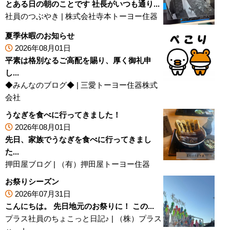
とある日の朝のことです 社長がいつも通り...
社員のつぶやき
|
株式会社寺本トーヨー住器
夏季休暇のお知らせ
2026年08月01日
平素は格別なるご高配を賜り、厚く御礼申
し...
◆みんなのブログ◆
|
三愛トーヨー住器株式
会社
うなぎを食べに行ってきました！
2026年08月01日
先日、家族でうなぎを食べに行ってきまし
た...
押田屋ブログ
|
（有）押田屋トーヨー住器
お祭りシーズン
2026年07月31日
こんにちは。 先日地元のお祭りに！ この...
プラス社員のちょこっと日記♪
|
（株）プラス