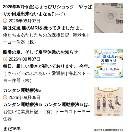
2026年8/7日(金)ちょっぴりショック…やっぱ
りか回避出来ないよなぁ(⁠´⁠;⁠︵⁠;⁠`⁠)
2026年08月07日
実は先週 膝のMRIを撮ってきました ま...
俺たち＆あたしたちの放課後日記
|
海老名ト
ーヨー住器（株）
酷暑の夏、そして夏季休業のお知らせ
2026年08月07日
毎日、厳しい暑さが続いております。 今年...
うさっピーのふれあい・愛通信
|
海老名トー
ヨー住器（株）
カンタン運動療法5
2026年08月06日
カンタン運動療法５ カンタン運動療法５は...
召使い従業員日記
|
（有）トーヨコトーヨー
住器
まだ16％