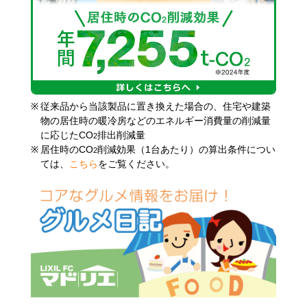
※
従来品から当該製品に置き換えた場合の、住宅や建築
物の居住時の暖冷房などのエネルギー消費量の削減量
に応じたCO
排出削減量
2
※
居住時のCO
削減効果（1台あたり）の算出条件につい
2
ては、
こちら
をご覧ください。