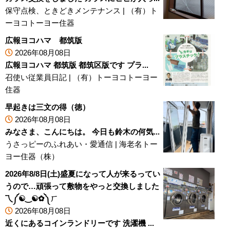
保守点検、ときどきメンテナンス
|
（有）ト
ーヨコトーヨー住器
広報ヨコハマ 都筑版
2026年08月08日
広報ヨコハマ 都筑版 都筑区版です プラ...
召使い従業員日記
|
（有）トーヨコトーヨー
住器
早起きは三文の得（徳）
2026年08月08日
みなさま、こんにちは。 今日も鈴木の何気...
うさっピーのふれあい・愛通信
|
海老名トー
ヨー住器（株）
2026年8/8日(土)盛夏になって人が来るってい
うので…頑張って敷物をやっと交換しました
乁⁠༼⁠☯⁠‿⁠☯⁠✿⁠༽⁠ㄏ
2026年08月08日
近くにあるコインランドリーです 洗濯機 ...