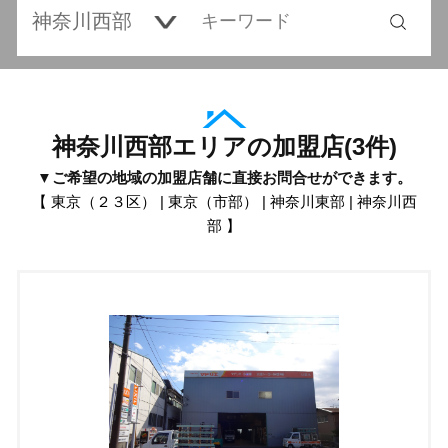
神奈川西部エリアの加盟店
(
3
件)
▼ご希望の地域の加盟店舗に直接お問合せができます。
【
東京（２３区）
|
東京（市部）
|
神奈川東部
|
神奈川西
部
】