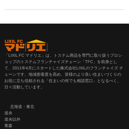
「LIXIL FC マドリエ」は、トステム商品を専門に取り扱うプロシ
ョップのトステムフランチャイズチェーン「TFC」を前身とし
て、2011年4月にスタートした株式会社LIXILのフランチャイズ チ
ェーンです。地域密着度を高め、皆様のより良い住まいづくりの
お役に立ち信頼される「住まいの何でも相談窓口」となるべく、
日々活動しています。
北海道・東北
道央
道央以外
青森