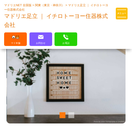
マドリエNET 全国版
>
関東（東京・神奈川）
>
マドリエ足立 ｜ イチロトーヨ
マドリエはLIXILの厳しい基準を
ー住器株式会社
クリアした住まいのプロ集団です
マドリエ足立 ｜ イチロトーヨー住器株式
会社
マド本舗
お問合せ
お電話