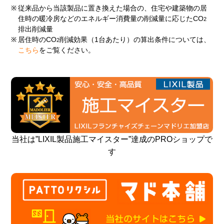
※
従来品から当該製品に置き換えた場合の、住宅や建築物の居
住時の暖冷房などのエネルギー消費量の削減量に応じたCO
2
排出削減量
※
居住時のCO
削減効果（1台あたり）の算出条件については、
2
こちら
をご覧ください。
当社は”LIXIL製品施工マイスター”達成のPROショップで
す