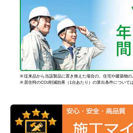
※
従来品から当該製品に置き換えた場合の、住宅や建築物の
※
居住時のCO
削減効果（1台あたり）の算出条件について
2