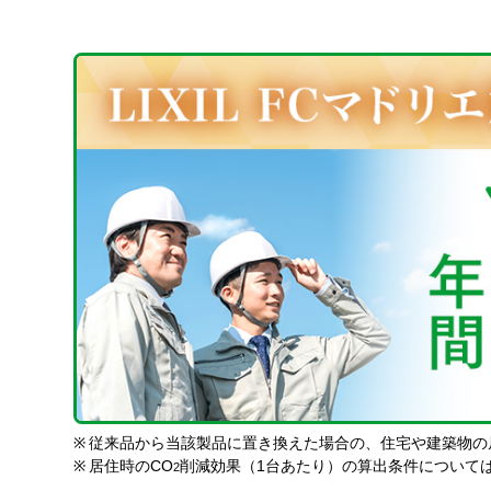
※
従来品から当該製品に置き換えた場合の、住宅や建築物の
※
居住時のCO
削減効果（1台あたり）の算出条件について
2