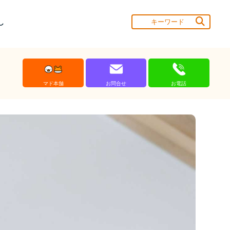
し
マド本舗
お問合せ
お電話