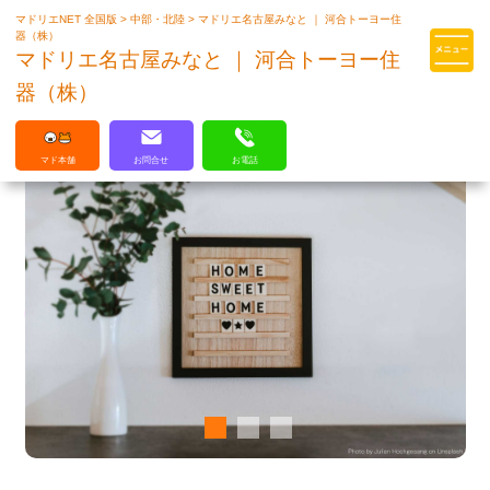
マドリエNET 全国版
>
中部・北陸
>
マドリエ名古屋みなと ｜ 河合トーヨー住
マドリエはLIXILの厳しい基準を
器（株）
クリアした住まいのプロ集団です
マドリエ名古屋みなと ｜ 河合トーヨー住
器（株）
マド本舗
お問合せ
お電話