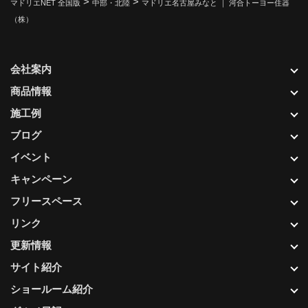
>
>
マドリエNET 全国版
中部・北陸
マドリエ名古屋みなと ｜ 河合トーヨー住器
（株）
会社案内
商品情報
施工例
ブログ
イベント
キャンペーン
フリースペース
リンク
更新情報
サイト紹介
ショールーム紹介