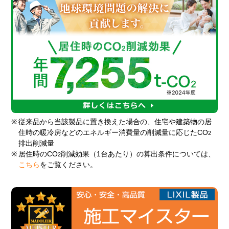
※
従来品から当該製品に置き換えた場合の、住宅や建築物の居
住時の暖冷房などのエネルギー消費量の削減量に応じたCO
2
排出削減量
※
居住時のCO
削減効果（1台あたり）の算出条件については、
2
こちら
をご覧ください。