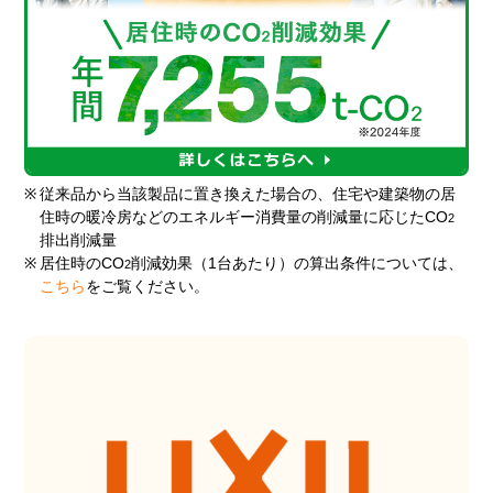
※
従来品から当該製品に置き換えた場合の、住宅や建築物の居
住時の暖冷房などのエネルギー消費量の削減量に応じたCO
2
排出削減量
※
居住時のCO
削減効果（1台あたり）の算出条件については、
2
こちら
をご覧ください。