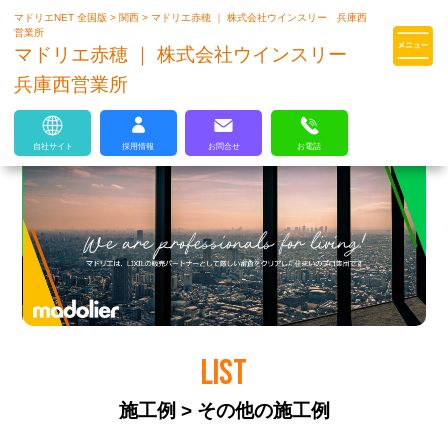
マドリエNET 全国版
>
関西
>
マドリエ赤穂 ｜ 株式会社ウインスリー 兵庫西
マドリエはLIXILの厳しい基準を
営業所
クリアした住まいのプロ集団です
マドリエ赤穂 ｜ 株式会社ウインスリー
兵庫西営業所
自社サイト
採用情報
お問合せ
お電話
LIST
施工例 > その他の施工例