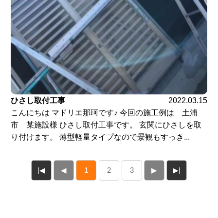
ひさし取付工事
2022.03.15
こんにちは マドリエ那珂です♪ 今回の施工例は 土浦
市 某施設様 ひさし取付工事です。 玄関にひさしを取
り付けます。 薄型軽量タイプなので景観もすっき...
|◀
◀
1
2
3
▶
▶|