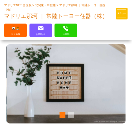
マドリエNET 全国版
>
北関東・甲信越
>
マドリエ那珂 ｜ 常陸トーヨー住器
マドリエはLIXILの厳しい基準を
（株）
クリアした住まいのプロ集団です
マドリエ那珂 ｜ 常陸トーヨー住器（株）
マド本舗
お問合せ
お電話