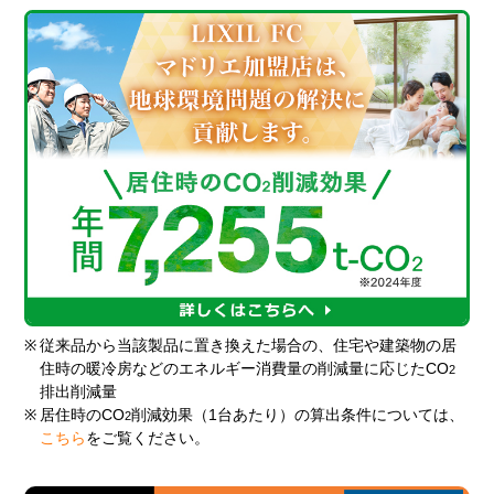
※
従来品から当該製品に置き換えた場合の、住宅や建築物の居
住時の暖冷房などのエネルギー消費量の削減量に応じたCO
2
排出削減量
※
居住時のCO
削減効果（1台あたり）の算出条件については、
2
こちら
をご覧ください。