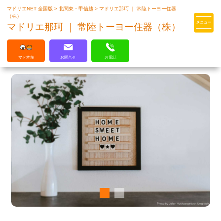
マドリエNET 全国版
>
北関東・甲信越
>
マドリエ那珂 ｜ 常陸トーヨー住器
マドリエはLIXILの厳しい基準を
（株）
クリアした住まいのプロ集団です
マドリエ那珂 ｜ 常陸トーヨー住器（株）
マド本舗
お問合せ
お電話