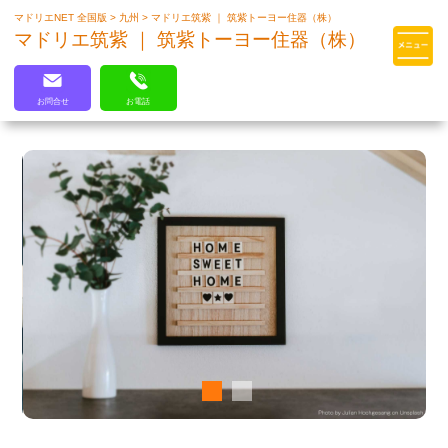
マドリエNET 全国版
>
九州
>
マドリエ筑紫 ｜ 筑紫トーヨー住器（株）
マドリエはLIXILの厳しい基準を
マドリエ筑紫 ｜ 筑紫トーヨー住器（株）
クリアした住まいのプロ集団です
お問合せ
お電話