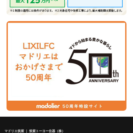
マドリエ筑紫 ｜ 筑紫トーヨー住器（株）