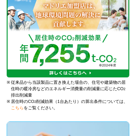
※
従来品から当該製品に置き換えた場合の、住宅や建築物の居
住時の暖冷房などのエネルギー消費量の削減量に応じたCO
2
排出削減量
※
居住時のCO
削減効果（1台あたり）の算出条件については、
2
こちら
をご覧ください。