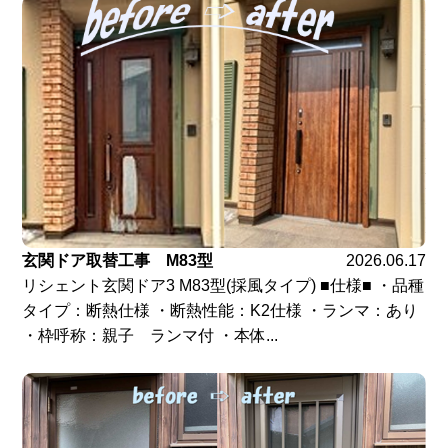
玄関ドア取替工事 M83型
2026.06.17
リシェント玄関ドア3 M83型(採風タイプ) ■仕様■ ・品種
タイプ：断熱仕様 ・断熱性能：K2仕様 ・ランマ：あり
・枠呼称：親子 ランマ付 ・本体...