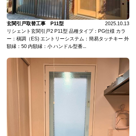
玄関引戸取替工事 P11型
2025.10.13
リシェント玄関引戸2 P11型 品種タイプ：PG仕様 カラ
ー：槇調（ES) エントリーシステム：簡易タッチキー 外
額縁：50 内額縁：小 ハンドル型番...