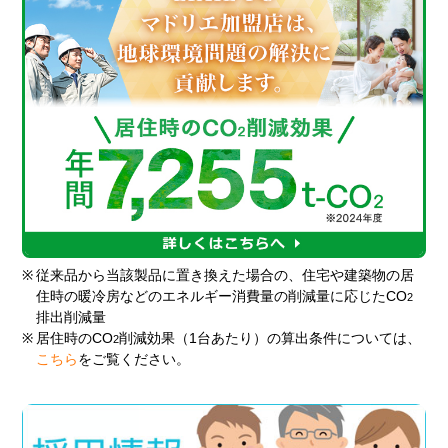
※
従来品から当該製品に置き換えた場合の、住宅や建築物の居
住時の暖冷房などのエネルギー消費量の削減量に応じたCO
2
排出削減量
※
居住時のCO
削減効果（1台あたり）の算出条件については、
2
こちら
をご覧ください。