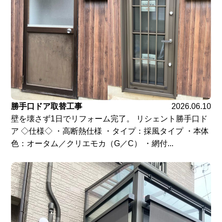
勝手口ドア取替工事
2026.06.10
壁を壊さず1日でリフォーム完了。 リシェント勝手口ド
ア ◇仕様◇ ・高断熱仕様 ・タイプ：採風タイプ ・本体
色：オータム／クリエモカ（G／C） ・網付...