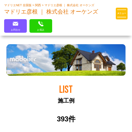
マドリエNET 全国版
>
関西
>
マドリエ彦根 ｜ 株式会社 オーケンズ
マドリエはLIXILの厳しい基準を
マドリエ彦根 ｜ 株式会社 オーケンズ
クリアした住まいのプロ集団です
お問合せ
お電話
LIST
施工例
393件