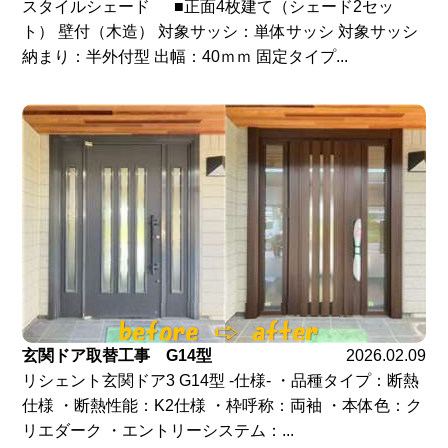
スタイルシェード ■正面4枚建て（シェード2セッ
ト） 壁付（木造） 対象サッシ：単体サッシ 対象サッシ
納まり：半外付型 出幅：40ｍｍ 固定タイプ...
玄関ドア取替工事 G14型
2026.02.09
リシェント玄関ドア3 G14型 -仕様- ・品種タイプ：断熱
仕様 ・断熱性能：K2仕様 ・枠呼称：両袖 ・本体色：ク
リエダーク ・エントリーシステム：...