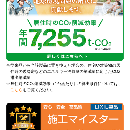
※
従来品から当該製品に置き換えた場合の、住宅や建築物の居
住時の暖冷房などのエネルギー消費量の削減量に応じたCO
2
排出削減量
※
居住時のCO
削減効果（1台あたり）の算出条件については、
2
こちら
をご覧ください。