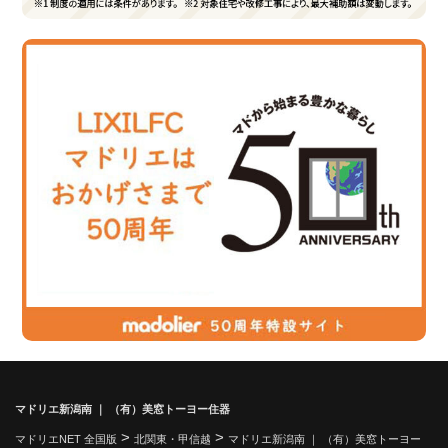
マドリエ新潟南 ｜ （有）美窓トーヨー住器
>
>
マドリエNET 全国版
北関東・甲信越
マドリエ新潟南 ｜ （有）美窓トーヨー