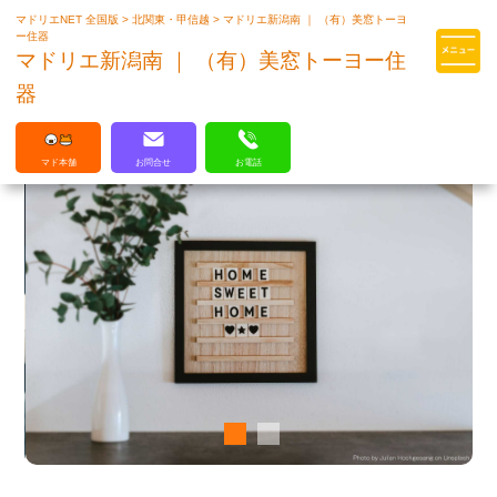
マドリエNET 全国版
>
北関東・甲信越
>
マドリエ新潟南 ｜ （有）美窓トーヨ
マドリエはLIXILの厳しい基準を
ー住器
クリアした住まいのプロ集団です
マドリエ新潟南 ｜ （有）美窓トーヨー住
器
マド本舗
お問合せ
お電話