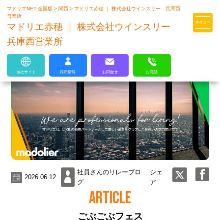
マドリエNET 全国版
>
関西
>
マドリエ赤穂 ｜ 株式会社ウインスリー 兵庫西
マドリエはLIXILの厳しい基準を
営業所
クリアした住まいのプロ集団です
マドリエ赤穂 ｜ 株式会社ウインスリー
兵庫西営業所
自社サイト
採用情報
お問合せ
お電話
社員さんのリレーブロ
シェ
2026.06.12
グ
ア
ARTICLE
ごぶごぶフェス