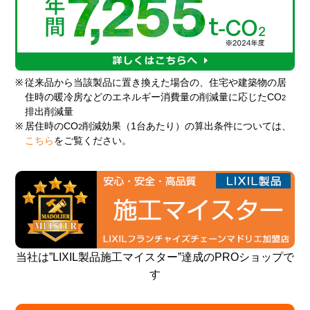
※
従来品から当該製品に置き換えた場合の、住宅や建築物の居
住時の暖冷房などのエネルギー消費量の削減量に応じたCO
2
排出削減量
※
居住時のCO
削減効果（1台あたり）の算出条件については、
2
こちら
をご覧ください。
当社は”LIXIL製品施工マイスター”達成のPROショップで
す