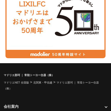
マドリエ那珂 ｜ 常陸トーヨー住器（株）
>
>
マドリエNET 全国版
北関東・甲信越
マドリエ那珂 ｜ 常陸トーヨー住器
（株）
会社案内