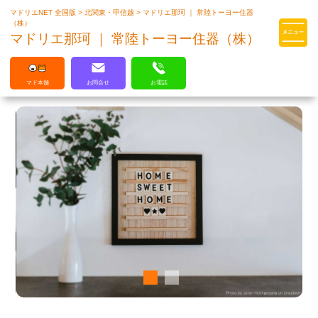
マドリエNET 全国版
>
北関東・甲信越
>
マドリエ那珂 ｜ 常陸トーヨー住器
マドリエはLIXILの厳しい基準を
（株）
クリアした住まいのプロ集団です
マドリエ那珂 ｜ 常陸トーヨー住器（株）
マド本舗
お問合せ
お電話