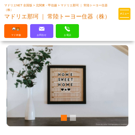
マドリエNET 全国版
>
北関東・甲信越
>
マドリエ那珂 ｜ 常陸トーヨー住器
マドリエはLIXILの厳しい基準を
（株）
クリアした住まいのプロ集団です
マドリエ那珂 ｜ 常陸トーヨー住器（株）
マド本舗
お問合せ
お電話