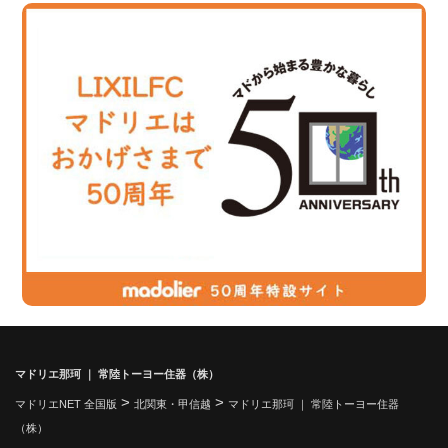
マドリエ那珂 ｜ 常陸トーヨー住器（株）
>
>
マドリエNET 全国版
北関東・甲信越
マドリエ那珂 ｜ 常陸トーヨー住器
（株）