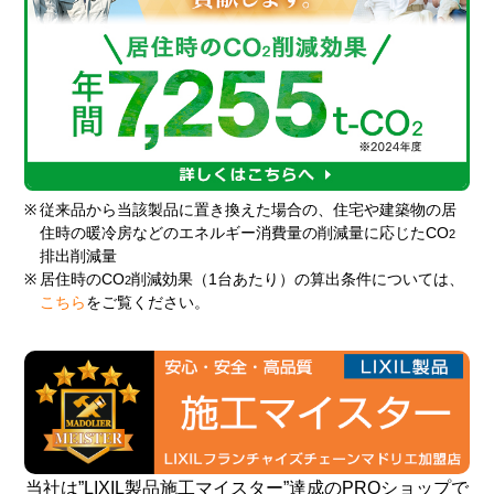
※
従来品から当該製品に置き換えた場合の、住宅や建築物の居
住時の暖冷房などのエネルギー消費量の削減量に応じたCO
2
排出削減量
※
居住時のCO
削減効果（1台あたり）の算出条件については、
2
こちら
をご覧ください。
当社は”LIXIL製品施工マイスター”達成のPROショップで