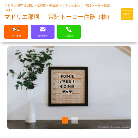
マドリエNET 全国版
>
北関東・甲信越
>
マドリエ那珂 ｜ 常陸トーヨー住器
マドリエはLIXILの厳しい基準を
（株）
クリアした住まいのプロ集団です
マドリエ那珂 ｜ 常陸トーヨー住器（株）
マド本舗
お問合せ
お電話