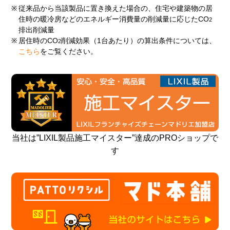
※
従来品から当該製品に置き換えた場合の、住宅や建築物の居
住時の暖冷房などのエネルギー消費量の削減量に応じたCO
2
排出削減量
※
居住時のCO
削減効果（1台あたり）の算出条件については、
2
こちら
をご覧ください。
当社は”LIXIL製品施工マイスター”達成のPROショップで
す