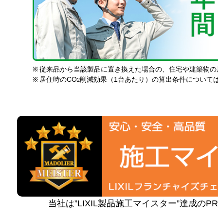
※
従来品から当該製品に置き換えた場合の、住宅や建築物の
※
居住時のCO
削減効果（1台あたり）の算出条件について
2
当社は”LIXIL製品施工マイスター”達成の