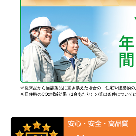
※
従来品から当該製品に置き換えた場合の、住宅や建築物の
※
居住時のCO
削減効果（1台あたり）の算出条件について
2