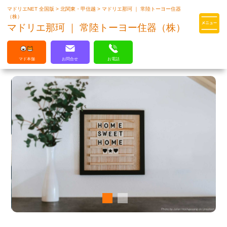
マドリエNET 全国版
>
北関東・甲信越
>
マドリエ那珂 ｜ 常陸トーヨー住器
マドリエはLIXILの厳しい基準を
（株）
クリアした住まいのプロ集団です
マドリエ那珂 ｜ 常陸トーヨー住器（株）
マド本舗
お問合せ
お電話