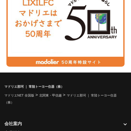
マドリエ那珂 ｜ 常陸トーヨー住器（株）
>
>
マドリエNET 全国版
北関東・甲信越
マドリエ那珂 ｜ 常陸トーヨー住器
（株）
会社案内