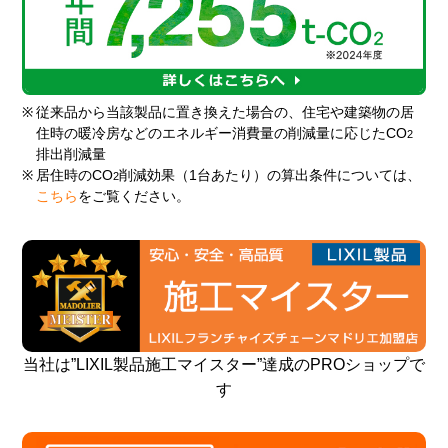
※
従来品から当該製品に置き換えた場合の、住宅や建築物の居
住時の暖冷房などのエネルギー消費量の削減量に応じたCO
2
排出削減量
※
居住時のCO
削減効果（1台あたり）の算出条件については、
2
こちら
をご覧ください。
当社は”LIXIL製品施工マイスター”達成のPROショップで
す