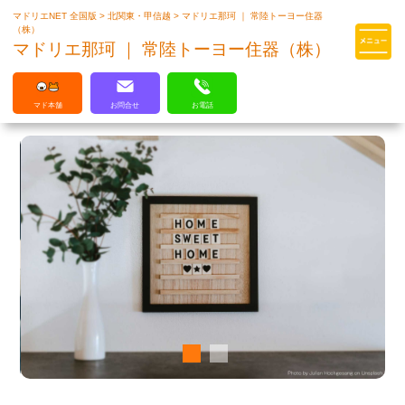
マドリエNET 全国版
>
北関東・甲信越
>
マドリエ那珂 ｜ 常陸トーヨー住器
マドリエはLIXILの厳しい基準を
（株）
クリアした住まいのプロ集団です
マドリエ那珂 ｜ 常陸トーヨー住器（株）
マド本舗
お問合せ
お電話