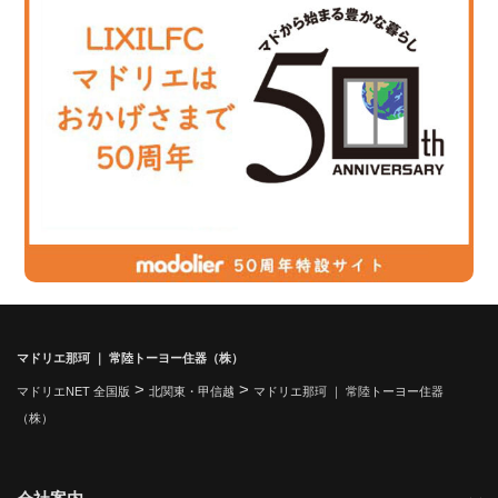
マドリエ那珂 ｜ 常陸トーヨー住器（株）
>
>
マドリエNET 全国版
北関東・甲信越
マドリエ那珂 ｜ 常陸トーヨー住器
（株）