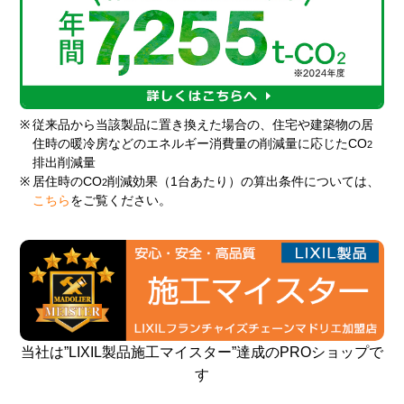
※
従来品から当該製品に置き換えた場合の、住宅や建築物の居
住時の暖冷房などのエネルギー消費量の削減量に応じたCO
2
排出削減量
※
居住時のCO
削減効果（1台あたり）の算出条件については、
2
こちら
をご覧ください。
当社は”LIXIL製品施工マイスター”達成のPROショップで
す