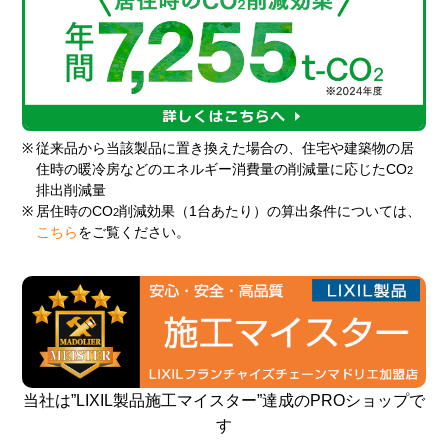
※
従来品から当該製品に置き換えた場合の、住宅や建築物の居
住時の暖冷房などのエネルギー消費量の削減量に応じたCO
2
排出削減量
※
居住時のCO
削減効果（1台あたり）の算出条件については、
2
こちら
をご覧ください。
当社は”LIXIL製品施工マイスター”達成のPROショップで
す