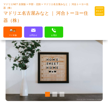
マドリエNET 全国版
>
中部・北陸
>
マドリエ名古屋みなと ｜ 河合トーヨー住
マドリエはLIXILの厳しい基準を
器（株）
クリアした住まいのプロ集団です
マドリエ名古屋みなと ｜ 河合トーヨー住
器（株）
マド本舗
お問合せ
お電話